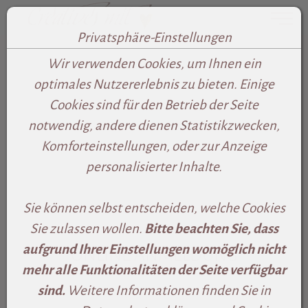
Toggle
Privatsphäre-Einstellungen
Zum Inhalt springen [AK + 0]
Zum Footer-Menü unten (angedockt an Browserrand) sp
Zum rechten senkrechten Seitenmenü springen [AK + 
Zum Widget-Menü rechts springen [AK + 3]
Zu den Inhalten im Fußbereich springen [AK + 4]
Wir verwenden Cookies, um Ihnen ein
optimales Nutzererlebnis zu bieten. Einige
Cookies sind für den Betrieb der Seite
notwendig, andere dienen Statistikzwecken,
Komforteinstellungen, oder zur Anzeige
personalisierter Inhalte.
Sie können selbst entscheiden, welche Cookies
Sie zulassen wollen.
Bitte beachten Sie, dass
aufgrund Ihrer Einstellungen womöglich nicht
ONLINE ANMELDUNG
mehr alle Funktionalitäten der Seite verfügbar
sind.
Weitere Informationen finden Sie in