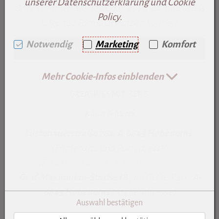
unserer Datenschutzerklärung und Cookie
Bitte stimmen Sie den Cookies zu, damit Sie das
Policy.
folgende Formular nutzen können.
Notwendig
Marketing
Komfort
Cookie Informationen ansehen/zustimmen
Mehr Cookie-Infos einblenden
CREATIVES MIT HERZ
Karin Felderer
Lustenauerstraße 78a, A-6845 Hohenems
(Firmensitz und Postadresse)
T:
+43 676 54 87 0 73
,
E-Mail senden
Graf-Maximilian-Straße 18
/ im GeDe-Park,
A-
6845 Hohenems
(Atelieradresse)
Auswahl bestätigen