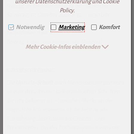
unserer Datenschutzerklärung und Cookie
Freitag, 16. Oktober 2026 14.00 - 18.00 Uhr
Policy.
Samstag, 17. Oktober 2026 8.30 – 16.30 Uhr
Notwendig
Marketing
Komfort
Teilnehmer:
6
bis 9
Beitrag: € 169,-
pro Person incl. Material
Mehr Cookie-Infos einblenden
KURSBESCHREIBUNG
Die
Unziale-Schrift
auch Mönchsschrift genannt,
ist eine der ältesten kalligraphischen Schriften,
die uns bekannt ist – typisches Merkmal der
originalen Schreibweise ist die sehr runde
Ausführung das O dient als Größen- und
Breitengeber.
Bei der hochgezogenen Variante