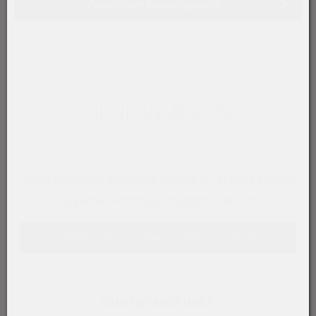
Zurück zum Kursprogramm
ONLINE ANMELDUNG
Bitte stimmen Sie den Cookies zu, damit Sie das
folgende Formular nutzen können.
Cookie Informationen ansehen/zustimmen
CREATIVES MIT HERZ