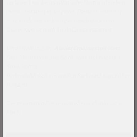
verlassen wir die quadratische Form und ziehen
die Buchstaben in die Höhe. Dadurch entsteht
eine moderne, vielseitig einsetzbare Schrift.
Dieser Kurs ist auch für Anfänger geeignet.
Veranstaltungsort:
Atelier Creatives mit Herz
Graf-Maximilian-Straße 18, 6845 Hohenems, 1.
Stock/rechts
Parkmöglichkeit am großen Parkplatz gegenüber
Postamt
Die genannten Preise verstehen sich inkl. 20 %
MwSt.