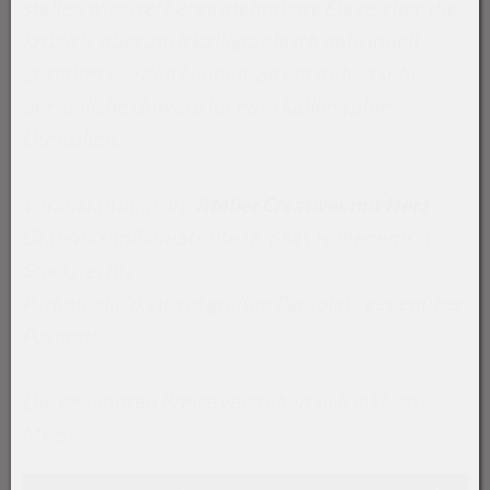
stellen wir zwei herausnehmbare Etagen her, die
farblich, aber auch kalligraphisch individuell
gestaltet werden können. So entstehen sehr
persönliche Unikate für eure Kalligraphie-
Utensilien.
Veranstaltungsort:
Atelier Creatives mit Herz
Graf-Maximilian-Straße 18, 6845 Hohenems, 1.
Stock/rechts
Parkmöglichkeit am großen Parkplatz gegenüber
Postamt
Die genannten Preise verstehen sich inkl. 20 %
MwSt.