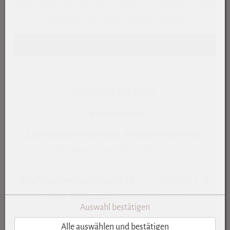
Bitte stimmen Sie den Cookies zu, damit Sie das
folgende Formular nutzen können.
Cookie Informationen ansehen/zustimmen
CREATIVES MIT HERZ
Karin Felderer
Lustenauerstraße 78a, A-6845 Hohenems
(Firmensitz und Postadresse)
T:
+43 676 54 87 0 73
,
E-Mail senden
Graf-Maximilian-Straße 18
/ im GeDe-Park,
A-
6845 Hohenems
(Atelieradresse)
Auswahl bestätigen
Alle auswählen und bestätigen