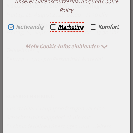
unserer Datenschutzerklärung und Cookie
K 25/28 HERBSTTERMIN -
3 Vormittage
Policy.
Freitag, 28. August 2026, 08.00 – 13.30 Uhr
Samstag, 29. August 2026, 08.00 – 13.30 Uhr
Notwendig
Marketing
Komfort
Freitag, 04. September 2026, 08.00 – 13.30 Uhr
Mehr Cookie-Infos einblenden
Teilnehmer:
4
Beitrag:
€ 270,- pro Person inkl. Material
KURSBESCHREIBUNG
Aus stabiler Graupappe fertigen wir eine
Schachtel mit Klappdeckel, die mit
Buchbinderleinen überzogen wird. Weiters