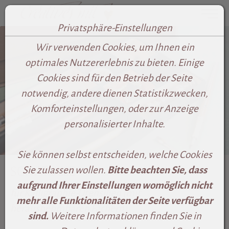
Toggle
Privatsphäre-Einstellungen
Zum Inhalt springen [AK + 0]
Zum Footer-Menü unten (angedockt an Browserrand) sp
Zum rechten senkrechten Seitenmenü springen [AK + 
Zum Widget-Menü rechts springen [AK + 3]
Zu den Inhalten im Fußbereich springen [AK + 4]
Wir verwenden Cookies, um Ihnen ein
optimales Nutzererlebnis zu bieten. Einige
Cookies sind für den Betrieb der Seite
notwendig, andere dienen Statistikzwecken,
Komforteinstellungen, oder zur Anzeige
personalisierter Inhalte.
Sie können selbst entscheiden, welche Cookies
SCHATULLE
Sie zulassen wollen.
Bitte beachten Sie, dass
aufgrund Ihrer Einstellungen womöglich nicht
für Kalligraphie-Utensilien (
mit
mehr alle Funktionalitäten der Seite verfügbar
herausnehmbaren Fächern)
sind.
Weitere Informationen finden Sie in