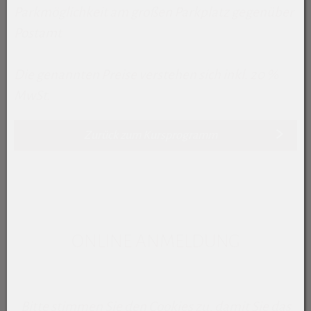
Parkmöglichkeit am großen Parkplatz gegenüber
Postamt
Die genannten Preise verstehen sich inkl. 20 %
MwSt.
Zurück zum Kursprogramm
ONLINE ANMELDUNG
Bitte stimmen Sie den Cookies zu, damit Sie das