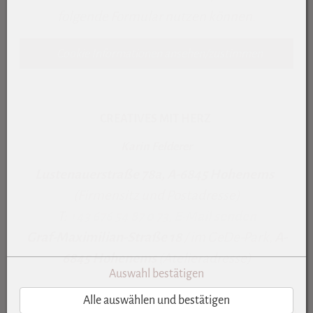
folgende Formular nutzen können.
Cookie Informationen ansehen/zustimmen
CREATIVES MIT HERZ
Karin Felderer
Lustenauerstraße 78a, A-6845 Hohenems
(Firmensitz und Postadresse)
T:
+43 676 54 87 0 73
,
E-Mail senden
Graf-Maximilian-Straße 18
/ im GeDe-Park,
A-
6845 Hohenems
(Atelieradresse)
Auswahl bestätigen
Alle auswählen und bestätigen