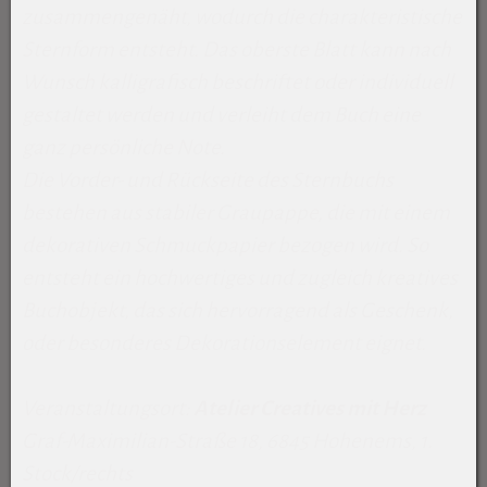
zusammengenäht, wodurch die charakteristische
Sternform entsteht. Das oberste Blatt kann nach
Wunsch kalligrafisch beschriftet oder individuell
gestaltet werden und verleiht dem Buch eine
ganz persönliche Note.
Die Vorder- und Rückseite des Sternbuchs
bestehen aus stabiler Graupappe, die mit einem
dekorativen Schmuckpapier bezogen wird. So
entsteht ein hochwertiges und zugleich kreatives
Buchobjekt, das sich hervorragend als Geschenk,
oder besonderes Dekorationselement eignet.
Veranstaltungsort:
Atelier Creatives mit Herz
Graf-Maximilian-Straße 18, 6845 Hohenems, 1.
Stock/rechts