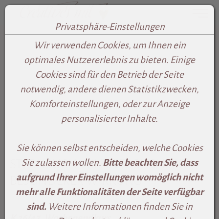
Toggle
Privatsphäre-Einstellungen
Zum Inhalt springen [AK + 0]
Zum Footer-Menü unten (angedockt an Browserrand) sp
Zum rechten senkrechten Seitenmenü springen [AK + 
Zum Widget-Menü rechts springen [AK + 3]
Zu den Inhalten im Fußbereich springen [AK + 4]
Wir verwenden Cookies, um Ihnen ein
optimales Nutzererlebnis zu bieten. Einige
Cookies sind für den Betrieb der Seite
notwendig, andere dienen Statistikzwecken,
Komforteinstellungen, oder zur Anzeige
personalisierter Inhalte.
Sie können selbst entscheiden, welche Cookies
STERNBUCH - KLEINES BUCH MIT
Sie zulassen wollen.
Bitte beachten Sie, dass
aufgrund Ihrer Einstellungen womöglich nicht
BESONDERER WIRKUNG
mehr alle Funktionalitäten der Seite verfügbar
sind.
Weitere Informationen finden Sie in
K 26/47
Wochenendkurs