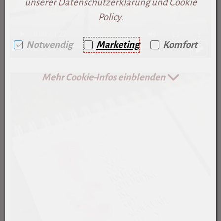
unserer Datenschutzerklärung und Cookie
Policy.
Notwendig
Marketing
Komfort
Mehr Cookie-Infos einblenden