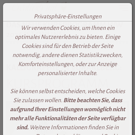
Toggle
Privatsphäre-Einstellungen
Zum Inhalt springen [AK + 0]
Zum Footer-Menü unten (angedockt an Browserrand) sp
Zum rechten senkrechten Seitenmenü springen [AK + 
Zum Widget-Menü rechts springen [AK + 3]
DAS NEUE KURSPROGRAMM H/W
Wir verwenden Cookies, um Ihnen ein
2026 IST ONLINE!
optimales Nutzererlebnis zu bieten. Einige
**************************************
Cookies sind für den Betrieb der Seite
notwendig, andere dienen Statistikzwecken,
Komforteinstellungen, oder zur Anzeige
KALLIGRAPHIE IN VORARLBERG:
personalisierter Inhalte.
KURSPROGRAMM
Sie können selbst entscheiden, welche Cookies
Sie zulassen wollen.
Bitte beachten Sie, dass
aufgrund Ihrer Einstellungen womöglich nicht
mehr alle Funktionalitäten der Seite verfügbar
sind.
Weitere Informationen finden Sie in